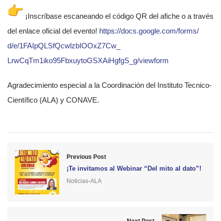
¡Inscríbase escaneando el código QR del afiche o a través
del enlace oficial del evento!
https://docs.google.com/forms/
d/e/1FAIpQLSfQcwlzbIOOxZ7Cw_
LrwCqTm1iko95FbxuytoGSXAiHgfgS
_g/viewform
Agradecimiento especial a la Coordinación del Instituto Tecnico-
Científico (ALA) y CONAVE.
Previous Post
¡Te invitamos al Webinar “Del mito al dato”!
Noticias-ALA
Next Post