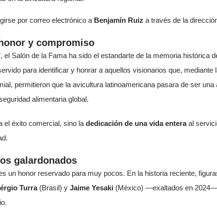
girse por correo electrónico a
Benjamín Ruiz
a través de la direcció
 honor y compromiso
7
, el Salón de la Fama ha sido el estandarte de la memoria histórica de
rvido para identificar y honrar a aquellos visionarios que, mediante l
mial, permitieron que la avicultura latinoamericana pasara de ser una 
 seguridad alimentaria global.
 el éxito comercial, sino la
dedicación de una vida entera
al servic
ad.
ros galardonados
s un honor reservado para muy pocos. En la historia reciente, figuras
érgio Turra
(Brasil) y
Jaime Yesaki
(México) —exaltados en 2024— r
io.