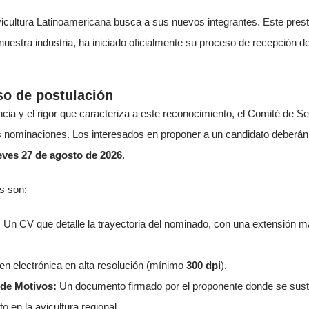
vicultura Latinoamericana busca a sus nuevos integrantes. Este prest
 nuestra industria, ha iniciado oficialmente su proceso de recepción d
so de postulación
ncia y el rigor que caracteriza a este reconocimiento, el Comité de S
las nominaciones. Los interesados en proponer a un candidato deberá
eves 27 de agosto de 2026
.
s son:
:
Un CV que detalle la trayectoria del nominado, con una extensión 
n electrónica en alta resolución (mínimo
300 dpi
).
 de Motivos:
Un documento firmado por el proponente donde se suste
o en la avicultura regional.