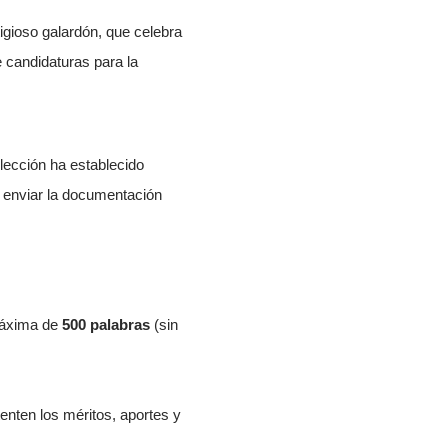
igioso galardón, que celebra
e candidaturas para la
elección ha establecido
n enviar la documentación
máxima de
500 palabras
(sin
nten los méritos, aportes y