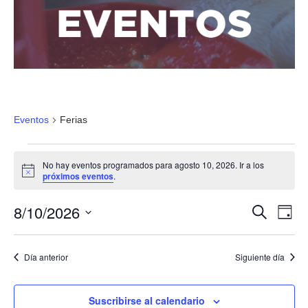
Ferias
Eventos
Ferias
No hay eventos programados para agosto 10, 2026. Ir a los
Aviso
próximos eventos
.
8/10/2026
N
N
Buscar
Día
a
a
Selecciona
v
la
v
e
Día anterior
Siguiente día
fecha.
g
e
a
g
Suscribirse al calendario
c