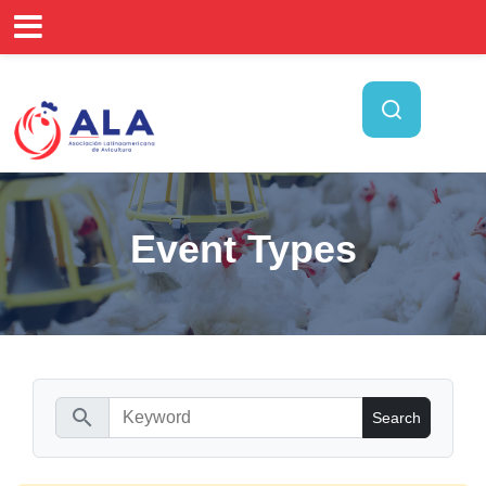
Event Types
search